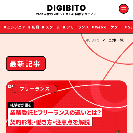
Web人材のスキルをさらに伸ばすメディア
# エンジニア
# 転職
# スクール
# フリーランス
# Webマーケター
# S
>
DIGIBITO
記事一覧
最新記事
フリーランス